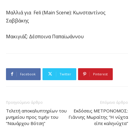
Μαλλιά για Feli (Main Scene): Κωνσταντίνος
Σαββάκης
Μακιγιάζ: Δέσποινα Παπαϊωάννου
Facebook
Twitter
Pinterest
Προηγούμενο άρθρο
Επόμενο άρθρο
Tελετή αποκαλυπτηρίων του
Εκδόσεις ΜΕΤΡΟΝΟΜΟΣ:
μνημείου προς τιμήν του
Γιάννης Μωραΐτης “Η νύχτα
“Ναυάρχου Βότση”
είπε καληνύχτα”