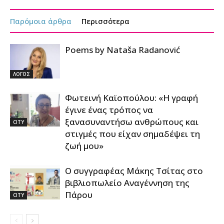
Παρόμοια άρθρα
Περισσότερα
Poems by Nataša Radanović
ΛΟΓΟΣ
Φωτεινή Καϊοπούλου: «Η γραφή
έγινε ένας τρόπος να
ξανασυναντήσω ανθρώπους και
CITY
στιγμές που είχαν σημαδέψει τη
ζωή μου»
Ο συγγραφέας Μάκης Τσίτας στο
βιβλιοπωλείο Αναγέννηση της
Πάρου
CITY