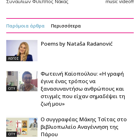
Συναυλιών Φίλιππος Νάκας
music video!!!
Παρόμοια άρθρα
Περισσότερα
Poems by Nataša Radanović
ΛΟΓΟΣ
Φωτεινή Καϊοπούλου: «Η γραφή
έγινε ένας τρόπος να
ξανασυναντήσω ανθρώπους και
CITY
στιγμές που είχαν σημαδέψει τη
ζωή μου»
Ο συγγραφέας Μάκης Τσίτας στο
βιβλιοπωλείο Αναγέννηση της
Πάρου
CITY