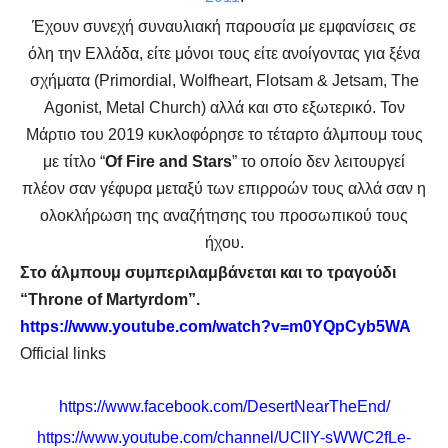
Έχουν συνεχή συναυλιακή παρουσία με εμφανίσεις σε
όλη την Ελλάδα, είτε μόνοι τους είτε ανοίγοντας για ξένα
σχήματα (Primordial, Wolfheart, Flotsam & Jetsam, The
Agonist, Metal Church) αλλά και στο εξωτερικό.
Τον
Μάρτιο του 2019 κυκλοφόρησε το τέταρτο άλμπουμ τους
με τίτλο “
Of Fire and Stars
” το οποίο δεν λειτουργεί
πλέον σαν γέφυρα μεταξύ των επιρροών τους αλλά σαν η
ολοκλήρωση της αναζήτησης του προσωπικού τους
ήχου.
Στο άλμπουμ συμπεριλαμβάνεται και το τραγούδι
“
Throne
of
Martyrdom
”.
https
://
www
.
youtube
.
com
/
watch
?
v
=
m
0
YQpCyb
5
WA
Official links
https://www.facebook.com/DesertNearTheEnd/
https://www.youtube.com/channel/UCllY-sWWC2fLe-