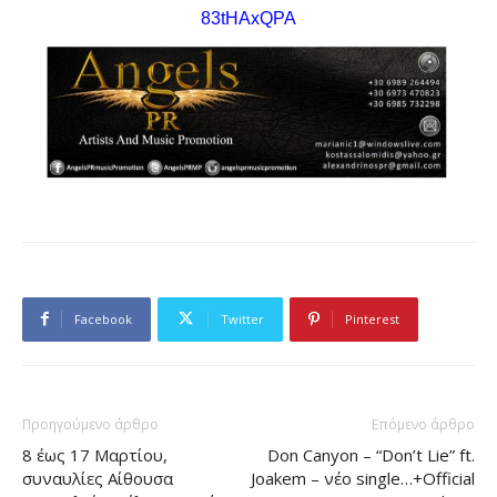
83tHAxQPA
Facebook
Twitter
Pinterest
Προηγούμενο άρθρο
Επόμενο άρθρο
8 έως 17 Μαρτίου,
Don Canyon – “Don’t Lie” ft.
συναυλίες Αίθουσα
Joakem – νέο single…+Official