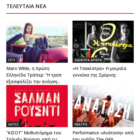
ΤΕΛΕΥΤΑΙΑ ΝΕΑ
CITY
ΔΙΑΦΟΡΑ ΑΡΘΡΑ
Maro Wilde, η πρώτη
«Η Τσακίστρα» Η μοιραία
Ελληνίδα Τράπερ: “Η τραπ
γυναίκα της Σμύρνης
εξασφαλίζει την ανάγκη...
ΛΟΓΟΣ
ΘΕΑΤΡΟ
“ΚΙΣΟΤ” Μυθιστόρημα του
Performance «Ανάταση» από
Σαλμάν Ρούσντι από τις
την ομάδα The Girls