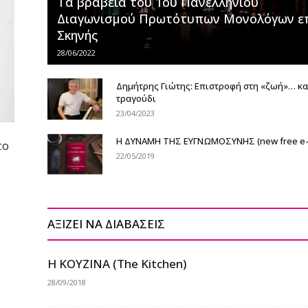
Τα βραβεία του 1ου Πανελλήνιου
Διαγωνισμού Πρωτότυπων Μονολόγων ε
Σκηνής
28/06/2022
Δημήτρης Γιώτης: Επιστροφή στη «ζωή»… κα
τραγούδι
23/04/2023
Η ΔΥΝΑΜΗ ΤΗΣ ΕΥΓΝΩΜΟΣΥΝΗΣ (new free e-
το
22/05/2019
ΑΞΙΖΕΙ ΝΑ ΔΙΑΒΑΣΕΙΣ
H KOYZINA (The Kitchen)
28/09/2018