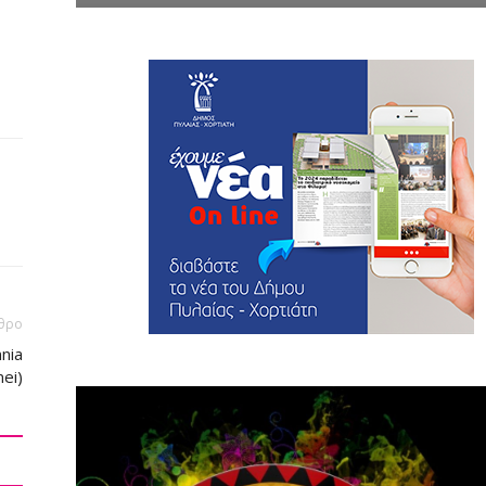
θρο
nnia
mei)