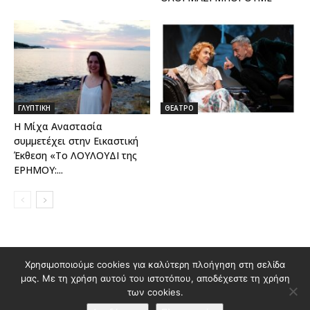
ΓΛΥΠΤΙΚΗ
ΘΕΑΤΡΟ
Η Μίχα Αναστασία
συμμετέχει στην Εικαστική
Έκθεση «Το ΛΟΥΛΟΥΔΙ της
ΕΡΗΜΟΥ:...
Διαφημιστείτε στο Polis Magazino
Χρησιμοποιούμε cookies για καλύτερη πλοήγηση στη σελίδα
μας. Με τη χρήση αυτού του ιστοτόπου, αποδέχεστε τη χρήση
Όροι χρήσης & Πολιτική Προστασίας Προσωπικών Δεδομένων
των cookies.
Επικοινωνία