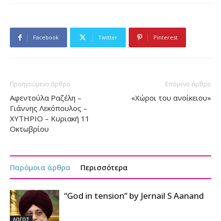
Facebook
Twitter
Pinterest
Προηγούμενο άρθρο
Επόμενο άρθρο
Αφεντούλα Ραζέλη –
«Χώροι του ανοίκειου»
Γιάννης Λεκόπουλος –
ΧΥΤΗΡΙΟ – Kυριακή 11
Οκτωβρίου
Παρόμοια άρθρα
Περισσότερα
“God in tension” by Jernail S Aanand
ΛΟΓΟΣ