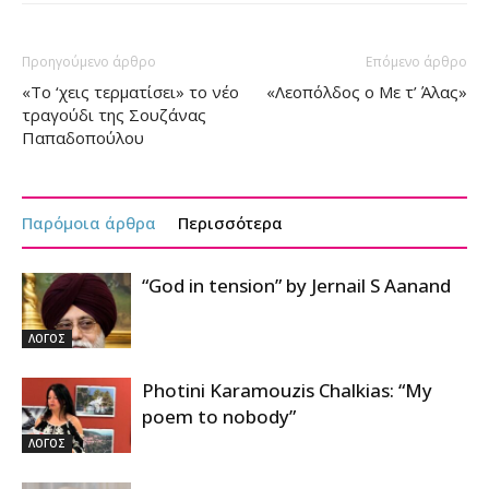
Προηγούμενο άρθρο
Επόμενο άρθρο
«Το ‘χεις τερματίσει» το νέο
«Λεοπόλδος ο Με τ’ Άλας»
τραγούδι της Σουζάνας
Παπαδοπούλου
Παρόμοια άρθρα
Περισσότερα
“God in tension” by Jernail S Aanand
ΛΟΓΟΣ
Photini Karamouzis Chalkias: “My
poem to nobody”
ΛΟΓΟΣ