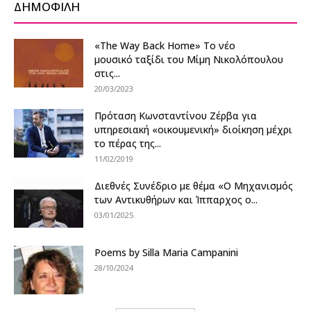
ΔΗΜΟΦΙΛΗ
«The Way Back Home» Tο νέο
μουσικό ταξίδι του Μίμη Νικολόπουλου
στις...
20/03/2023
Πρόταση Κωνσταντίνου Ζέρβα για
υπηρεσιακή «οικουμενική» διοίκηση μέχρι
το πέρας της...
11/02/2019
Διεθνές Συνέδριο με θέμα «Ο Μηχανισμός
των Αντικυθήρων και Ίππαρχος ο...
03/01/2025
Poems by Silla Maria Campanini
28/10/2024