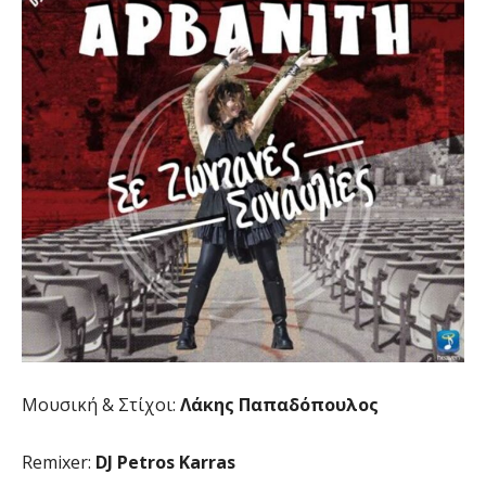
Μουσική & Στίχοι:
Λάκης Παπαδόπουλος
Remixer:
DJ Petros Karras