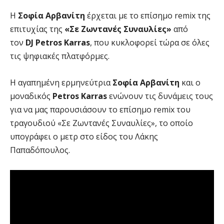
Η
Σοφία Αρβανίτη
έρχεται με το επίσημο remix της
επιτυχίας της
«Σε Ζωντανές Συναυλίες»
από
τον
DJ
Petros
Karras
, που κυκλοφορεί τώρα σε όλες
τις ψηφιακές πλατφόρμες.
Η αγαπημένη ερμηνεύτρια
Σοφία Αρβανίτη
και ο
μοναδικός
Petros
Karras
ενώνουν τις δυνάμεις τους
για να μας παρουσιάσουν το επίσημο remix του
τραγουδιού «Σε Ζωντανές Συναυλίες», το οποίο
υπογράφει ο μετρ στο είδος του Λάκης
Παπαδόπουλος.