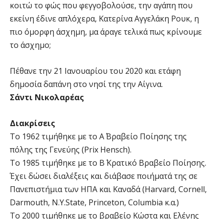
κοιτώ το φώς που φεγγοβολούσε, την αγάπη που
εκείνη έδινε απλόχερα, Κατερίνα Αγγελάκη Ρουκ, η
πιο όμορφη άσχημη, μα άραγε τελικά πως κρίνουμε
το άσχημο;
Πέθανε την 21 Ιανουαρίου του 2020 και ετάφη
δημοσία δαπάνη στο νησί της την Αίγινα.
Σάντι Νικολαρέας
Διακρίσεις
Το 1962 τιμήθηκε με το Α΄ Βραβείο Ποίησης της
πόλης της Γενεύης (Prix Hensch).
Το 1985 τιμήθηκε με το Β΄ Κρατικό Βραβείο Ποίησης.
Έχει δώσει διαλέξεις και διάβασε ποιήματά της σε
Πανεπιστήμια των ΗΠΑ και Καναδά (Harvard, Cornell,
Darmouth, N.Y.State, Princeton, Columbia κ.α.)
Το 2000 τιμήθηκε με το βραβείο Κώστα και Ελένης