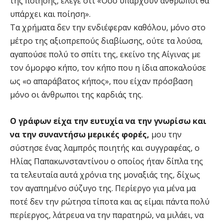
της ποίησης, έλεγε ότι «Όσο υπάρχουν άνθρωποι θα
υπάρχει και ποίηση».
Τα χρήματα δεν την ενδιέφεραν καθόλου, μόνο στο
μέτρο της αξιοπρεπούς διαβίωσης, ούτε τα λούσα,
αγαπούσε πολύ το σπίτι της, εκείνο της Αίγινας με
τον όμορφο κήπο, τον κήπο που η ίδια αποκαλούσε
ως «ο απαράβατος κήπος», που είχαν πρόσβαση
μόνο οι άνθρωποι της καρδιάς της.
Ο γράφων είχα την ευτυχία να την γνωρίσω και
να την συναντήσω μερικές φορές,
μου την
σύστησε ένας λαμπρός ποιητής και συγγραφέας, ο
Ηλίας Παπακωνσταντίνου ο οποίος ήταν δίπλα της
τα τελευταία αυτά χρόνια της μοναξιάς της, δίχως
τον αγαπημένο σύζυγο της. Περίεργο για μένα μα
ποτέ δεν την ρώτησα τίποτα και ας είμαι πάντα πολύ
περίεργος, λάτρευα να την παρατηρώ, να μιλάει, να