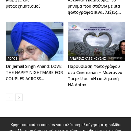
μετασχηματισμοί
μηνυμα που στελνω με μια
φωτογραφια ειναι λεξεις,...
ΛΟΓΟΣ
ΑΝΔΡΕΑΣ ΚΑΤΣΙΚΟΥΔΗΣ
Dr. Jernail Singh Anand: LOVE:
Παρουσίαση Φωτογράφου
THE HAPPY NIGHTMARE FOR
στο Cinemarian – Μανιάννα
COUPLES ACROSS...
Τσερκέζου: «Η εκπληκτική
ΝΑ Ασία»
Χρησιμοποιούμε cookies για καλύτερη πλοήγηση στη σελίδα
Διαφημιστείτε στο Polis Magazino
μας. Με τη χρήση αυτού του ιστοτόπου, αποδέχεστε τη χρήση
Όροι χρήσης & Πολιτική Προστασίας Προσωπικών Δεδομένων