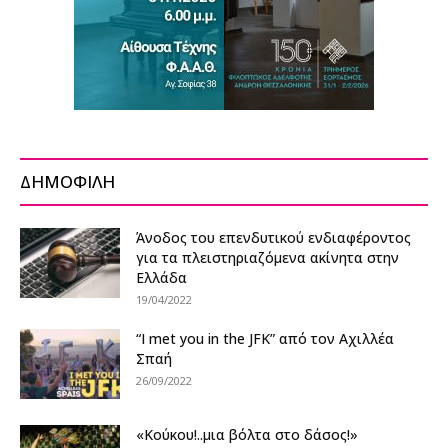
ΔΗΜΟΦΙΛΗ
Άνοδος του επενδυτικού ενδιαφέροντος
για τα πλειστηριαζόμενα ακίνητα στην
Ελλάδα
19/04/2022
“I met you in the JFK” από τον Αχιλλέα
Σπαή
26/09/2022
«Κούκου!..μια βόλτα στο δάσος!»