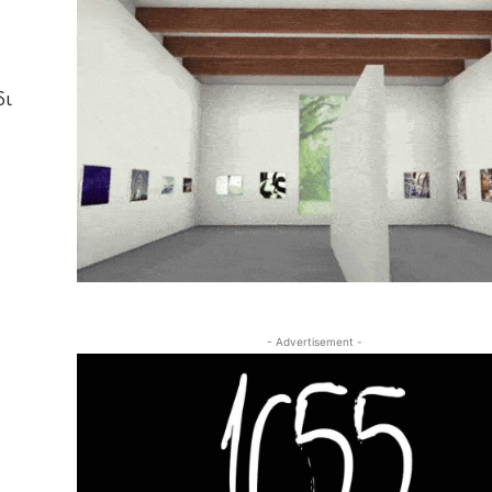
δι
- Advertisement -