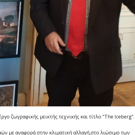
ργο ζωγραφικής μεικτής τεχνικής και τίτλο “The Iceberg”.
ών με αναφορά στην κλιματική αλλαγή,στο λιώσιμο των