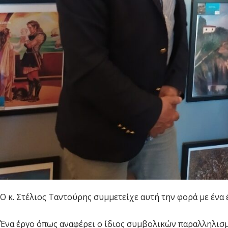
Ο κ. Στέλιος Ταντούρης συμμετείχε αυτή την φορά με ένα έ
Ένα έργο όπως αναφέρει ο ίδιος συμβολικών παραλληλισμ