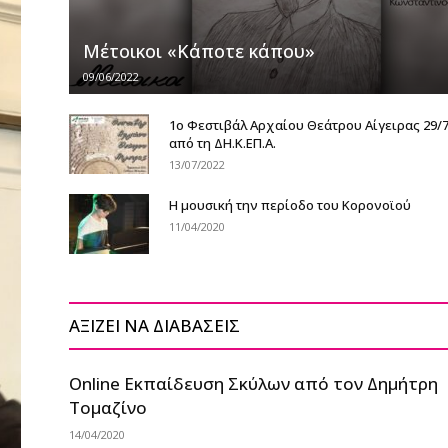
Μέτοικοι «Κάποτε κάπου»
09/06/2022
1ο Φεστιβάλ Αρχαίου Θεάτρου Αίγειρας 29/7 
από τη ΔΗ.Κ.ΕΠ.Α.
13/07/2022
Η μουσική την περίοδο του Κορονοϊού
11/04/2020
ΑΞΙΖΕΙ ΝΑ ΔΙΑΒΑΣΕΙΣ
Online Εκπαίδευση Σκύλων από τον Δημήτρη
Τομαζίνο
14/04/2020