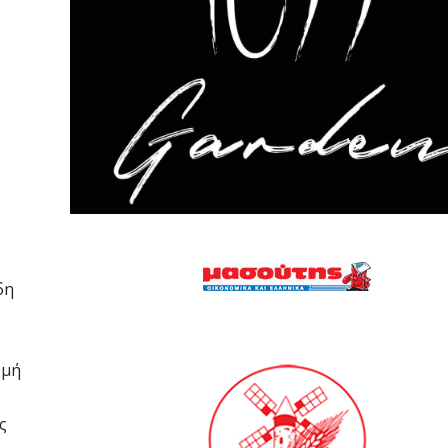
δη
ρμή
ς