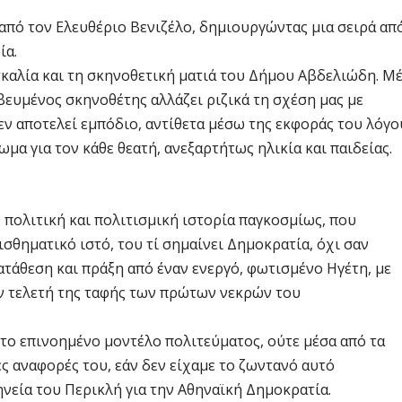
πό τον Ελευθέριο Βενιζέλο, δημιουργώντας μια σειρά απ
ία.
σκαλία και τη σκηνοθετική ματιά του Δήμου Αβδελιώδη. Μ
ευμένος σκηνοθέτης αλλάζει ριζικά τη σχέση μας με
εν αποτελεί εμπόδιο, αντίθετα μέσω της εκφοράς του λόγο
α για τον κάθε θεατή, ανεξαρτήτως ηλικία και παιδείας.
 πολιτική και πολιτισμική ιστορία παγκοσμίως, που
ισθηματικό ιστό, του τί σημαίνει Δημοκρατία, όχι σαν
τάθεση και πράξη από έναν ενεργό, φωτισμένο Ηγέτη, με
ην τελετή της ταφής των πρώτων νεκρών του
το επινοημένο μοντέλο πολιτεύματος, ούτε μέσα από τα
ς αναφορές του, εάν δεν είχαμε το ζωντανό αυτό
νεία του Περικλή για την Αθηναϊκή Δημοκρατία.