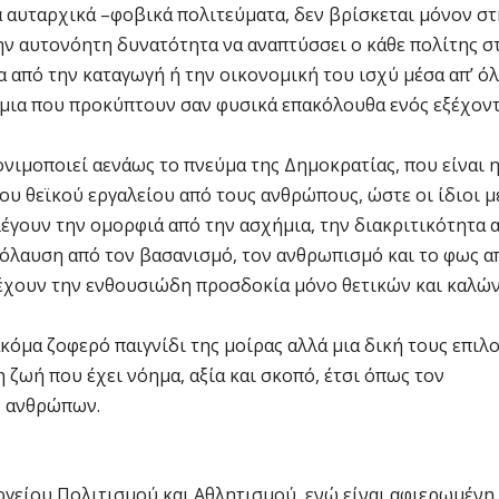
λα αυταρχικά –φοβικά πολιτεύματα, δεν βρίσκεται μόνον σ
ην αυτονόητη δυνατότητα να αναπτύσσει ο κάθε πολίτης σ
τα από την καταγωγή ή την οικονομική του ισχύ μέσα απ’ ό
ονόμια που προκύπτουν σαν φυσικά επακόλουθα ενός εξέχον
ονιμοποιεί αενάως το πνεύμα της Δημοκρατίας, που είναι 
υ θεϊκού εργαλείου από τους ανθρώπους, ώστε οι ίδιοι μ
έγουν την ομορφιά από την ασχήμια, την διακριτικότητα 
πόλαυση από τον βασανισμό, τον ανθρωπισμό και το φως α
νέχουν την ενθουσιώδη προσδοκία μόνο θετικών και καλώ
ακόμα ζοφερό παιγνίδι της μοίρας αλλά μια δική τους επιλ
 ζωή που έχει νόημα, αξία και σκοπό, έτσι όπως τον
ν ανθρώπων.
ργείου Πολιτισμού και Αθλητισμού, ενώ είναι αφιερωμένη