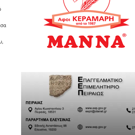
ό
έσα
υ,