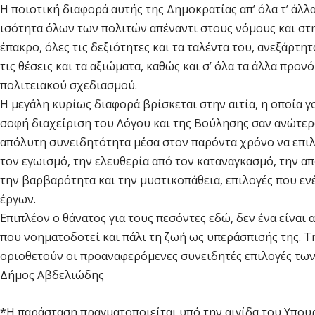
Η ποιοτική διαφορά αυτής της Δημοκρατίας απ’ όλα τ’ άλ
ισότητα όλων των πολιτών απέναντι στους νόμους και στ
έπακρο, όλες τις δεξιότητες και τα ταλέντα του, ανεξάρτη
τις θέσεις και τα αξιώματα, καθώς και σ’ όλα τα άλλα πρ
πολιτειακού σχεδιασμού.
Η μεγάλη κυρίως διαφορά βρίσκεται στην αιτία, η οποία γ
σοφή διαχείριση του Λόγου και της Βούλησης σαν ανώτερο
απόλυτη συνειδητότητα μέσα στον παρόντα χρόνο να επιλ
τον εγωισμό, την ελευθερία από τον καταναγκασμό, την α
την βαρβαρότητα και την μυστικοπάθεια, επιλογές που ε
έργων.
Επιπλέον ο θάνατος για τους πεσόντες εδώ, δεν ένα είναι 
που νοηματοδοτεί και πάλι τη ζωή ως υπεράσπισής της. Τη
οριοθετούν οι προαναφερόμενες συνειδητές επιλογές τω
Δήμος Αβδελιώδης
*Η παράσταση πραγματοποιείται υπό την αιγίδα του Υπου