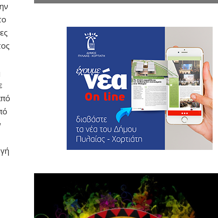
την
το
λες
τος
η
ε
από
πό
ν
ογή