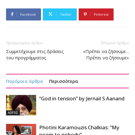
Facebook
Twitter
Pinterest
Προηγούμενο άρθρο
Επόμενο άρθρο
Συμμετέχουμε στις δράσεις
«Πρέπει να ζήσουμε…
του προγράμματος
Πρέπει να ζήσουμε»
Παρόμοια άρθρα
Περισσότερα
“God in tension” by Jernail S Aanand
ΛΟΓΟΣ
Photini Karamouzis Chalkias: “My
poem to nobody”