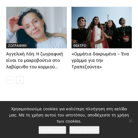
ΖΩΓΡΑΦΙΚΗ
ΘΕΑΤΡΟ
Αγγελική Λόη: Η ζωγραφική
«Oμμάτια δακρωμένα – Ένα
είναι τα μακροβούτια στο
γράμμα για την
λαβύρινθο του κορμιού...
Τραπεζούντα»
Διαφημιστείτε στο Polis Magazino
Χρησιμοποιούμε cookies για καλύτερη πλοήγηση στη σελίδα
μας. Με τη χρήση αυτού του ιστοτόπου, αποδέχεστε τη χρήση
Όροι χρήσης & Πολιτική Προστασίας Προσωπικών Δεδομένων
των cookies.
Επικοινωνία
Αποδέχομαι
Πληροφορίες
© 2026 Κατασκευή ιστοσελίδας
idees creative marketing