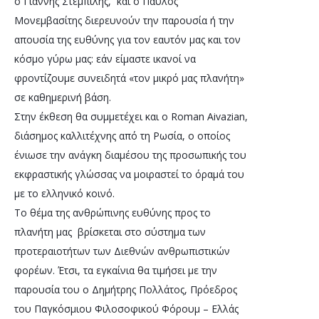
ο Γιάννης Στεμπίλης,  και ο Παύλος 
Μονεμβασίτης διερευνούν την παρουσία ή την 
απουσία της ευθύνης για τον εαυτόν μας και τον 
κόσμο γύρω μας: εάν είμαστε ικανοί να 
φροντίζουμε συνειδητά «τον μικρό μας πλανήτη» 
σε καθημερινή βάση.
Στην έκθεση θα συμμετέχει και ο Roman Aivazian, 
διάσημος καλλιτέχνης από τη Ρωσία, ο οποίος 
ένιωσε την ανάγκη διαμέσου της προσωπικής του 
εκφραστικής γλώσσας να μοιραστεί το όραμά του 
με το ελληνικό κοινό. 
Το θέμα της ανθρώπινης ευθύνης προς το 
πλανήτη μας  βρίσκεται στο σύστημα των 
προτεραιοτήτων των Διεθνών ανθρωπιστικών 
φορέων. Έτσι, τα εγκαίνια θα τιμήσει με την 
παρουσία του ο Δημήτρης Πολλάτος, Πρόεδρος 
του Παγκόσμιου Φιλοσοφικού Φόρουμ – Ελλάς 