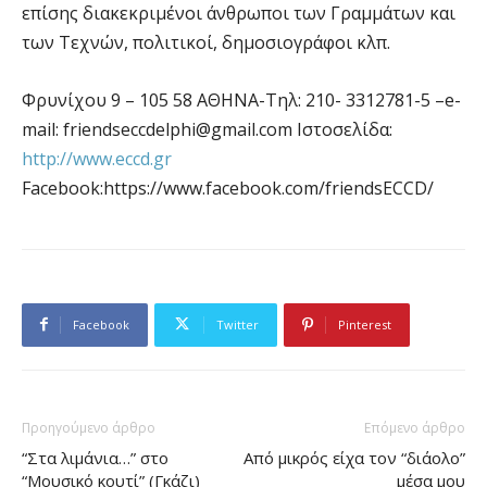
επίσης διακεκριμένοι άνθρωποι των Γραμμάτων και
των Τεχνών, πολιτικοί, δημοσιογράφοι κλπ.
Φρυνίχου 9 – 105 58 ΑΘΗΝΑ-Τηλ: 210- 3312781-5 –e-
mail:
friendseccdelphi@gmail.com
Ιστοσελίδα:
http://www.eccd.gr
Facebook:https://www.facebook.com/friendsECCD/
Facebook
Twitter
Pinterest
Προηγούμενο άρθρο
Επόμενο άρθρο
“Στα λιμάνια…” στο
Από μικρός είχα τον “διάολο”
“Μουσικό κουτί” (Γκάζι)
μέσα μου