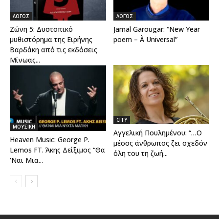
ΛΟΓΟΣ
ΛΟΓΟΣ
Ζώνη 5: Δυστοπικό
Jamal Garougar: “New Year
μυθιστόρημα της Ειρήνης
poem – À Universal”
Βαρδάκη από τις εκδόσεις
Μίνωας...
CITY
ΜΟΥΣΙΚΗ
Αγγελική Πουλημένου: “…Ο
Heaven Music: George P.
μέσος άνθρωπος ζει σχεδόν
Lemos FT. Άκης Δείξιμος “Θα
όλη του τη ζωή...
‘Ναι Μια...