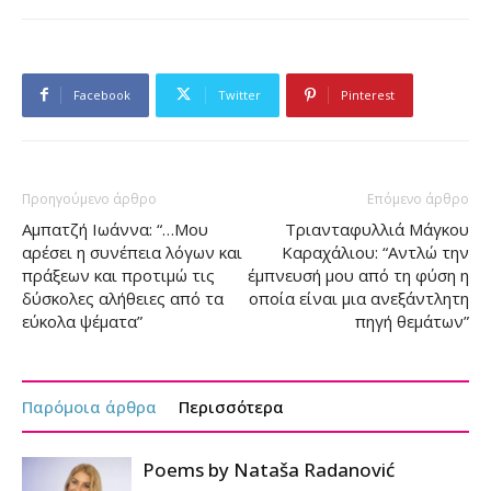
Facebook
Twitter
Pinterest
Προηγούμενο άρθρο
Επόμενο άρθρο
Αμπατζή Ιωάννα: “…Μου
Τριανταφυλλιά Μάγκου
αρέσει η συνέπεια λόγων και
Καραχάλιου: “Aντλώ την
πράξεων και προτιμώ τις
έμπνευσή μου από τη φύση η
δύσκολες αλήθειες από τα
οποία είναι μια ανεξάντλητη
εύκολα ψέματα”
πηγή θεμάτων”
Παρόμοια άρθρα
Περισσότερα
Poems by Nataša Radanović