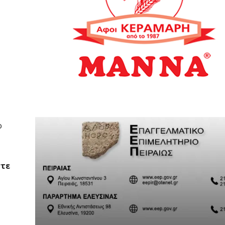
ο
στε