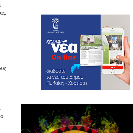
ά
ας,
ους
.
το