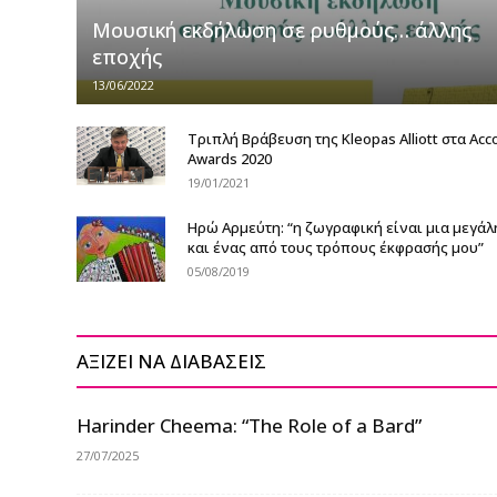
Mουσική εκδήλωση σε ρυθμούς… άλλης
εποχής
13/06/2022
Τριπλή Βράβευση της Kleopas Alliott στα Acc
Awards 2020
19/01/2021
Ηρώ Αρμεύτη: “η ζωγραφική είναι μια μεγά
και ένας από τους τρόπους έκφρασής μου”
05/08/2019
ΑΞΙΖΕΙ ΝΑ ΔΙΑΒΑΣΕΙΣ
Harinder Cheema: “The Role of a Bard”
27/07/2025