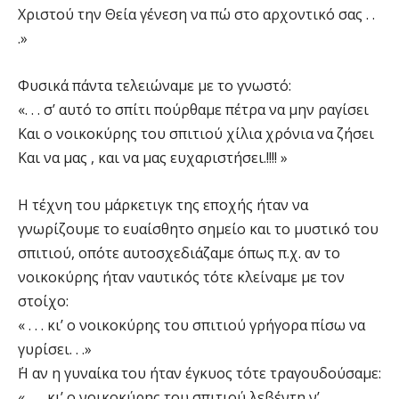
Χριστού την Θεία γένεση να πώ στο αρχοντικό σας . .
.»
Φυσικά πάντα τελειώναμε με το γνωστό:
«. . . σ’ αυτό το σπίτι πούρθαμε πέτρα να μην ραγίσει
Και ο νοικοκύρης του σπιτιού χίλια χρόνια να ζήσει
Και να μας , και να μας ευχαριστήσει.!!!! »
Η τέχνη του μάρκετιγκ της εποχής ήταν να
γνωρίζουμε το ευαίσθητο σημείο και το μυστικό του
σπιτιού, οπότε αυτοσχεδιάζαμε όπως π.χ. αν το
νοικοκύρης ήταν ναυτικός τότε κλείναμε με τον
στοίχο:
« . . . κι’ ο νοικοκύρης του σπιτιού γρήγορα πίσω να
γυρίσει. . .»
΄Η αν η γυναίκα του ήταν έγκυος τότε τραγουδούσαμε:
« . . . κι’ ο νοικοκύρης του σπιτιού λεβέντη ν’