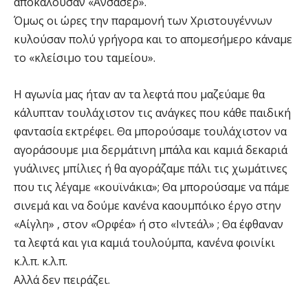
αποκαλούσαν «Ανσασέρ».
Όμως οι ώρες την παραμονή των Χριστουγέννων
κυλούσαν πολύ γρήγορα και το απομεσήμερο κάναμε
το «κλείσιμο του ταμείου».
Η αγωνία μας ήταν αν τα λεφτά που μαζεύαμε θα
κάλυπταν τουλάχιστον τις ανάγκες που κάθε παιδική
φαντασία εκτρέφει. Θα μπορούσαμε τουλάχιστον να
αγοράσουμε μια δερμάτινη μπάλα και καμιά δεκαριά
γυάλινες μπίλιες ή θα αγοράζαμε πάλι τις χωμάτινες
που τις λέγαμε «κουϊνάκια»; Θα μπορούσαμε να πάμε
σινεμά και να δούμε κανένα καουμπόικο έργο στην
«Αίγλη» , στον «Ορφέα» ή στο «Ιντεάλ» ; Θα έφθαναν
τα λεφτά και για καμιά τουλούμπα, κανένα φοινίκι
κ.λ.π. κ.λ.π.
Αλλά δεν πειράζει.