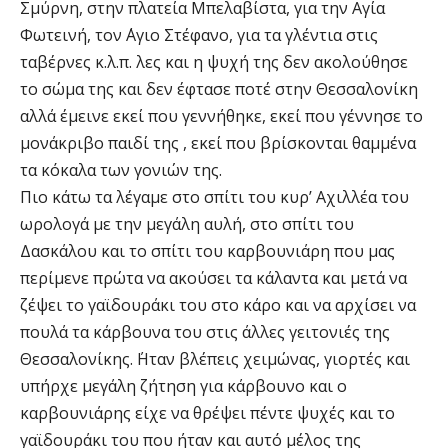
Σμύρνη, στην πλατεία Μπελαβίστα, για την Αγία
Φωτεινή, τον ΄Αγιο Στέφανο, για τα γλέντια στις
ταβέρνες κ.λ.π. λες και η ψυχή της δεν ακολούθησε
το σώμα της και δεν έφτασε ποτέ στην Θεσσαλονίκη
αλλά έμεινε εκεί που γεννήθηκε, εκεί που γέννησε το
μονάκριβο παιδί της , εκεί που βρίσκονται θαμμένα
τα κόκαλα των γονιών της.
Πιο κάτω τα λέγαμε στο σπίτι του κυρ’ Αχιλλέα του
ωρολογά με την μεγάλη αυλή, στο σπίτι του
Δασκάλου και το σπίτι του καρβουνιάρη που μας
περίμενε πρώτα να ακούσει τα κάλαντα και μετά να
ζέψει το γαϊδουράκι του στο κάρο και να αρχίσει να
πουλά τα κάρβουνα του στις άλλες γειτονιές της
Θεσσαλονίκης. ΄Ηταν βλέπεις χειμώνας, γιορτές και
υπήρχε μεγάλη ζήτηση για κάρβουνο και ο
καρβουνιάρης είχε να θρέψει πέντε ψυχές και το
γαϊδουράκι του που ήταν και αυτό μέλος της