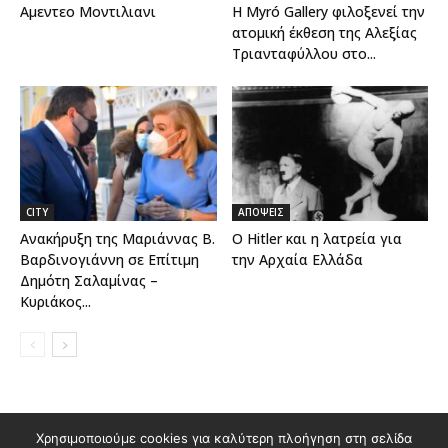
Αμεντεο Μοντιλιανι
Η Myró Gallery φιλοξενεί την
ατομική έκθεση της Αλεξίας
Τριανταφύλλου στο...
CITY
ΑΠΟΨΕΙΣ
Ανακήρυξη της Μαριάννας Β.
Ο Hitler και η λατρεία για
Βαρδινογιάννη σε Επίτιμη
την Αρχαία Ελλάδα
Δημότη Σαλαμίνας –
Κυριάκος...
Διαφημιστείτε στο Polis Magazino
Χρησιμοποιούμε cookies για καλύτερη πλοήγηση στη σελίδα