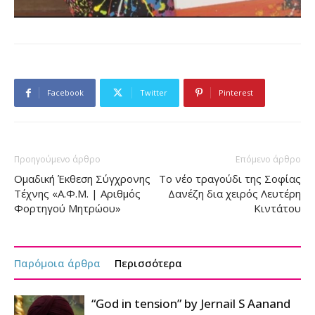
Facebook
Twitter
Pinterest
Προηγούμενο άρθρο
Επόμενο άρθρο
Ομαδική Έκθεση Σύγχρονης
Το νέο τραγούδι της Σοφίας
Τέχνης «Α.Φ.Μ. | Αριθμός
Δανέζη δια χειρός Λευτέρη
Φορτηγού Μητρώου»
Κιντάτου
Παρόμοια άρθρα
Περισσότερα
“God in tension” by Jernail S Aanand