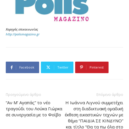
Χορηγός επικοινωνίας
http://polismagazino.gr
Facebook
Twitter
Pinterest
Προηγούμενο άρθρο
Επόμενο άρθρο
“Αν Μ’ Αγαπάς” τo νέο
Η Ιωάννα Λιγνού συμμετέχει
τραγούδι του Λούκα Γιώρκα
στη διαδικτυακή ομαδική
σε συνεργασία με το Φοίβο
έκθεση εικαστικών τεχνών με
θέμα “ΠΑΙΔΙΑ ΣΕ ΚΙΝΔΥΝΟ”
και τίτλο “Θα τα πω όλα στο