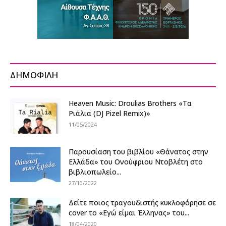
ΔΗΜΟΦΙΛΗ
Heaven Music: Droulias Brothers «Τα
Ριάλια (DJ Pizel Remix)»
11/05/2024
Παρουσίαση του βιβλίου «Θάνατος στην
Ελλάδα» του Ονούφριου Ντοβλέτη στο
βιβλιοπωλείο...
27/10/2022
Δείτε ποιος τραγουδιστής κυκλοφόρησε σε
cover το «Εγώ είμαι Έλληνας» του...
18/04/2020