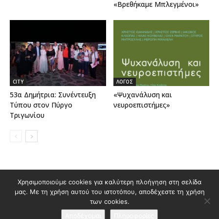
«Βρεθήκαμε Μπλεγμένοι»
CITY
ΛΟΓΟΣ
53α Δημήτρια: Συνέντευξη
«Ψυχανάλυση και
Τύπου στον Πύργο
νευροεπιστήμες»
Τριγωνίου
Χρησιμοποιούμε cookies για καλύτερη πλοήγηση στη σελίδα
Διαφημιστείτε στο Polis Magazino
μας. Με τη χρήση αυτού του ιστοτόπου, αποδέχεστε τη χρήση
Όροι χρήσης & Πολιτική Προστασίας Προσωπικών Δεδομένων
των cookies.
Επικοινωνία
Αποδέχομαι
Πληροφορίες