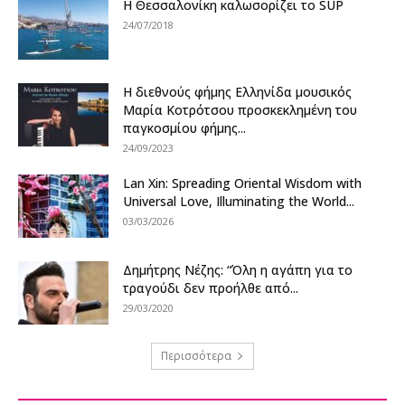
Η Θεσσαλονίκη καλωσορίζει το SUP
24/07/2018
Η διεθνούς φήμης Ελληνίδα μουσικός
Μαρία Κοτρότσου προσκεκλημένη του
παγκοσμίου φήμης...
24/09/2023
Lan Xin: Spreading Oriental Wisdom with
Universal Love, Illuminating the World...
03/03/2026
Δημήτρης Nέζης: “Όλη η αγάπη για το
τραγούδι δεν προήλθε από...
29/03/2020
Περισσότερα