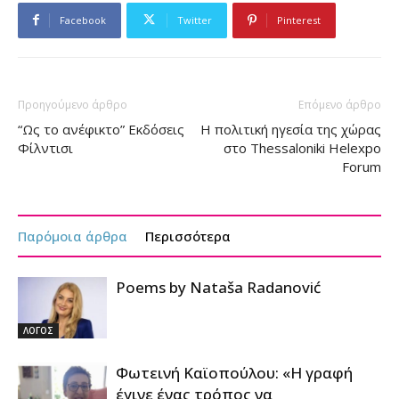
Facebook
Twitter
Pinterest
Προηγούμενο άρθρο
Επόμενο άρθρο
“Ως το ανέφικτο” Εκδόσεις
Η πολιτική ηγεσία της χώρας
Φίλντισι
στο Thessaloniki Helexpo
Forum
Παρόμοια άρθρα
Περισσότερα
Poems by Nataša Radanović
ΛΟΓΟΣ
Φωτεινή Καϊοπούλου: «Η γραφή
έγινε ένας τρόπος να