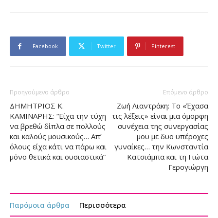
Facebook
Twitter
Pinterest
Προηγούμενο άρθρο
Επόμενο άρθρο
ΔΗΜΗΤΡΙΟΣ Κ.
Ζωή Λιαντράκη: Το «Έχασα
ΚΑΜΙΝΑΡΗΣ: “Είχα την τύχη
τις λέξεις» είναι μια όμορφη
να βρεθώ δίπλα σε πολλούς
συνέχεια της συνεργασίας
και καλούς μουσικούς… Απ’
μου με δυο υπέροχες
όλους είχα κάτι να πάρω και
γυναίκες… την Κωνσταντία
μόνο θετικά και ουσιαστικά”
Κατσιάμπα και τη Γιώτα
Γερογιώργη
Παρόμοια άρθρα
Περισσότερα