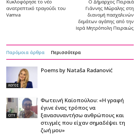
Κυκλοφόρησε το νέο
Ο Δήμαρχος Πειραιά
ανατρεπτικό τραγούδι του
Γιάννης Μώραλης στη
Vamva
διανομή πασχαλινών
δεμάτων αγάπης από την
Ιερά Μητρόπολη Πειραιώς
Παρόμοια άρθρα
Περισσότερα
Poems by Nataša Radanović
ΛΟΓΟΣ
Φωτεινή Καϊοπούλου: «Η γραφή
έγινε ένας τρόπος να
ξανασυναντήσω ανθρώπους και
CITY
στιγμές που είχαν σημαδέψει τη
ζωή μου»