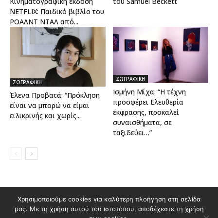
Κινηματογραφική έκδοση
του Samuel Beckett
NETFLIX: Παιδικό βιβλίο του
ΡΟΑΛΝΤ ΝΤΑΛ από...
ΖΩΓΡΑΦΙΚΗ
ΖΩΓΡΑΦΙΚΗ
Ισμήνη Μίχα: “Η τέχνη
Έλενα Προβατά: “Πρόκληση
προσφέρει Ελευθερία
είναι να μπορώ να είμαι
έκφρασης, προκαλεί
ειλικρινής και χωρίς...
συναισθήματα, σε
ταξιδεύει…”
Διαφημιστείτε στο Polis Magazino
Χρησιμοποιούμε cookies για καλύτερη πλοήγηση στη σελίδα
μας. Με τη χρήση αυτού του ιστοτόπου, αποδέχεστε τη χρήση
Όροι χρήσης & Πολιτική Προστασίας Προσωπικών Δεδομένων