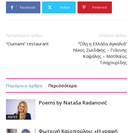
Facebook
Twitter
Pinterest
Προηγούμενο άρθρο
Επόμενο άρθρο
“Oumami” restaurant
“Όλη η Ελλάδα Αγκαλιά”
Νίκος Ζωιδάκης – Γιάννης
Καψάλης – Ματθαίος
Τσαχουρίδης
Παρόμοια άρθρα
Περισσότερα
Poems by Nataša Radanović
ΛΟΓΟΣ
Φωτεινή Καϊοπούλου: «Η γραφή