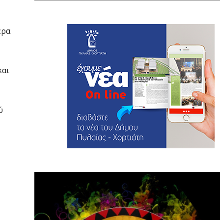
ερα
και
ύ