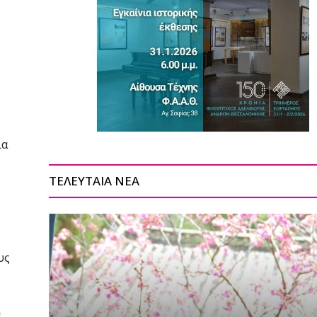
ια
ΤΕΛΕΥΤΑΙΑ ΝΕΑ
υς
ά