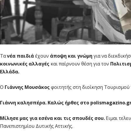
Τα
νέα παιδιά
έχουν
άποψη και γνώμη
για να διεκδικήσ
κοινωνικές αλλαγές
και παίρνουν θέση για τον
Πολιτισμ
Ελλάδα.
Ο
Γιάννης Μουσάκος
φοιτητής στη διοίκηση Τουρισμού “
Γιάννη καλησπέρα. Καλώς ήρθες στο polismagazino.g
Μίλησε μας για εσένα και τις σπουδές σου.
Ειμαι τελε
Πανεπιστημίου Δυτικής Αττικής.