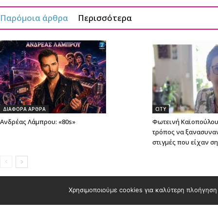
Παρόμοια άρθρα
Περισσότερα
ΔΙΑΦΟΡΑ ΑΡΘΡΑ
CITY
Ανδρέας Λάμπρου: «80s»
Φωτεινή Καϊοπούλου:
τρόπος να ξανασυνα
στιγμές που είχαν σ
Χρησιμοποιούμε cookies για καλύτερη πλοήγηση 