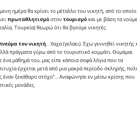
μενη ημέρα θα κρίνει το μέταλλο του νικητή, από το οποίο
νει
πρωταθλητισμό
στον
τουρισμό
και με βάση τα νούμ
αλία, Τουρκία) θεωρώ ότι θα βγούμε νικητές.
πνεύμα του νικητή
… Χαχα (γελαει). Έχω γεννηθεί νικητής 
ολλά πράγματα γύρω από το τουριστικό κομμάτι. Θυμάμαι
 ένα μάθημά του, μας είπε κάποια σοφά λόγια που τα
ιτυχία έρχεται μετά από μια μακρά περίοδο σκληρής, πολ
ας έναν ξεκάθαρο στόχο”… Αναφώνησε εν μέσω κρίσης που
στικές μονάδες.