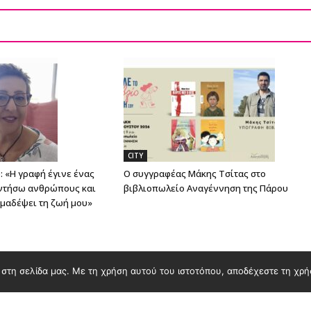
CITY
 «Η γραφή έγινε ένας
Ο συγγραφέας Μάκης Τσίτας στο
ντήσω ανθρώπους και
βιβλιοπωλείο Αναγέννηση της Πάρου
ημαδέψει τη ζωή μου»
στη σελίδα μας. Με τη χρήση αυτού του ιστοτόπου, αποδέχεστε τη χρή