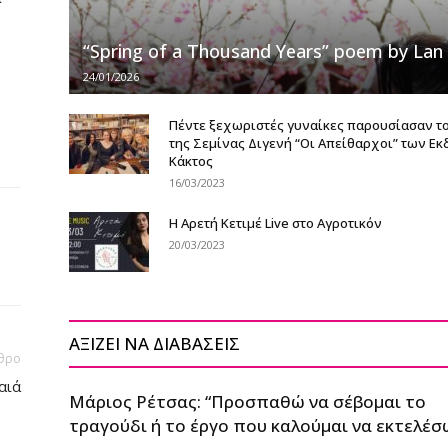
“Spring of a Thousand Years” poem by Lan 
24/01/2026
Πέντε ξεχωριστές γυναίκες παρουσίασαν το
της Σεμίνας Διγενή “Οι Απείθαρχοι” των Ε
Κάκτος
16/03/2023
Η Αρετή Κετιμέ Live στο Αγροτικόν
20/03/2023
ΑΞΙΖΕΙ ΝΑ ΔΙΑΒΑΣΕΙΣ
θρο
αιά
Μάριος Ρέτσας: “Προσπαθώ να σέβομαι το
τραγούδι ή το έργο που καλούμαι να εκτελέσω,