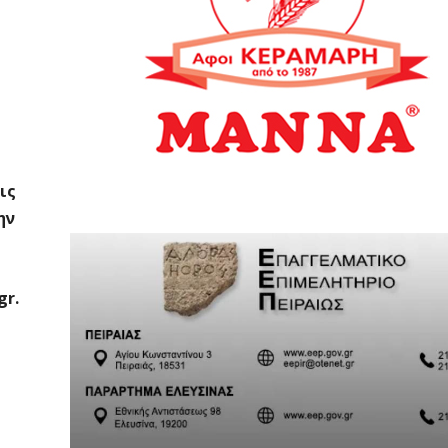
ις
ην
gr.