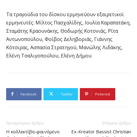
Τα τραγούδια του δίσκου ερμηνεύουν εξαιρετικοί
ερμηνευτές: Μίλτος Πασχαλίδης, Ιουλία Καραπατάκη,
Σταμάτης Κραουνάκης, Θοδωρής Κοτονιάς, Ρίτα
Αντωνοπούλου, Φοίβος Δεληβοριάς, Γιάννης
Κότσιρας, Ασπασία Στρατηγού, Μανώλης Λιδάκης,
Ελένη Τσαλιγοπούλου, Ελένη Δήμου.
Facebook
Twitter
Pinterest
Προηγούμενο άρθρο
Επόμενο άρθρο
Η κολλεκτίβα-φαινόμενο
Ex-Kreator Bassist Christian