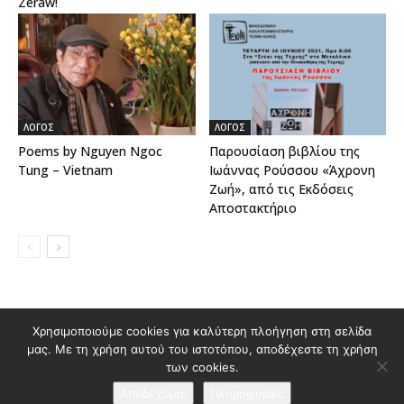
Ζeraw!
ΛΟΓΟΣ
ΛΟΓΟΣ
Poems by Nguyen Ngoc
Παρουσίαση βιβλίου της
Tung – Vietnam
Ιωάννας Ρούσσου «Άχρονη
Ζωή», από τις Εκδόσεις
Αποστακτήριο
Χρησιμοποιούμε cookies για καλύτερη πλοήγηση στη σελίδα
Διαφημιστείτε στο Polis Magazino
μας. Με τη χρήση αυτού του ιστοτόπου, αποδέχεστε τη χρήση
Όροι χρήσης & Πολιτική Προστασίας Προσωπικών Δεδομένων
των cookies.
Επικοινωνία
Αποδέχομαι
Πληροφορίες
© 2026 Κατασκευή ιστοσελίδας
idees creative marketing