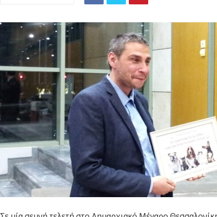
Σε μία σεμνή τελετή στο Δημαρχιακό Μέγαρο Θεσσαλονίκ