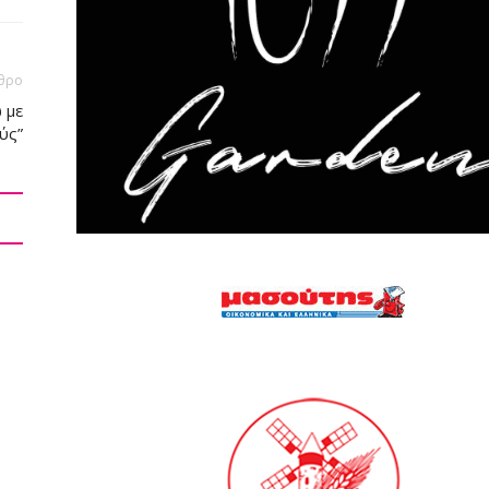
θρο
 με
ύς”