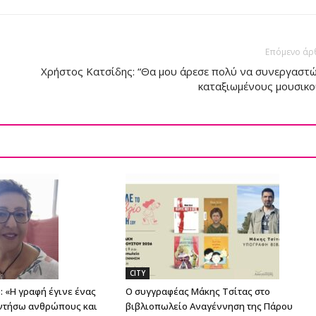
Επόμενο άρ
Χρήστος Κατσίδης: “Θα μου άρεσε πολύ να συνεργαστώ
καταξιωμένους μουσικο
CITY
 «Η γραφή έγινε ένας
Ο συγγραφέας Μάκης Τσίτας στο
ντήσω ανθρώπους και
βιβλιοπωλείο Αναγέννηση της Πάρου