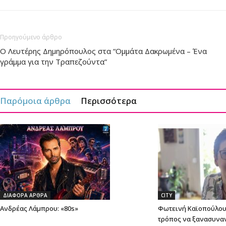
Προηγούμενο άρθρο
Ο Λευτέρης Δημηρόπουλος στα “Ομμάτα Δακρωμένα – Ένα
γράμμα για την Τραπεζούντα”
Παρόμοια άρθρα
Περισσότερα
ΔΙΑΦΟΡΑ ΑΡΘΡΑ
CITY
Ανδρέας Λάμπρου: «80s»
Φωτεινή Καϊοπούλου:
τρόπος να ξανασυνα