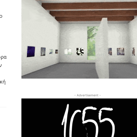
ο
ορα
ν
ική
- Advertisement -