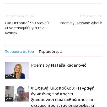
Προηγούμενο άρθρο
Επόμενο άρθρο
Εύα Πετροπούλου Λιανού:
Poem by Hassane Ajbouh
«Ένα παραμύθι για την
Αγάπη»
Παρόμοια άρθρα
Περισσότερα
Poems by Nataša Radanović
ΛΟΓΟΣ
Φωτεινή Καϊοπούλου: «Η γραφή
έγινε ένας τρόπος να
ξανασυναντήσω ανθρώπους και
CITY
στιγμές που είχαν σημαδέψει τη