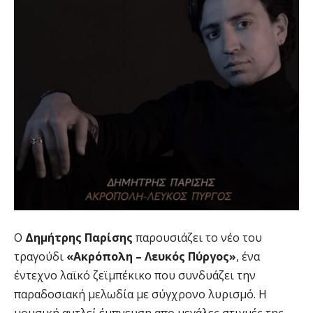
Ο
Δημήτρης Παρίσης
παρουσιάζει το νέο του
τραγούδι
«Ακρόπολη – Λευκός Πύργος»
, ένα
έντεχνο λαϊκό ζεϊμπέκικο που συνδυάζει την
παραδοσιακή μελωδία με σύγχρονο λυρισμό. Η
μουσική αντλεί έμπνευση απο μεγάλες στιγμές της